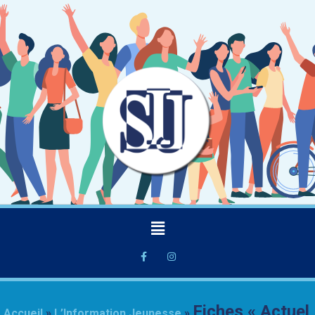
Fiches « Actuel
Accueil
»
L’Information Jeunesse
»