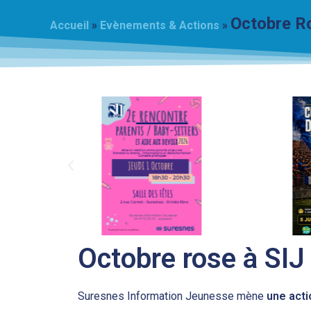
Octobre R
Accueil
»
Evènements & Actions
»
Octobre rose à SIJ
Suresnes Information Jeunesse mène
une acti